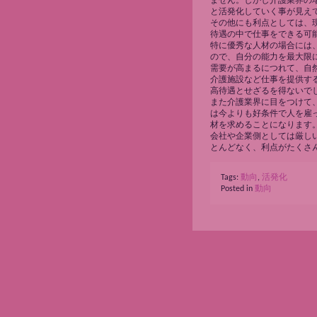
ません。しかし介護業界の
と活発化していく事が見え
その他にも利点としては、
待遇の中で仕事をできる可
特に優秀な人材の場合には
ので、自分の能力を最大限
需要が高まるにつれて、自
介護施設など仕事を提供す
高待遇とせざるを得ないで
また介護業界に目をつけて
は今よりも好条件で人を雇
材を求めることになります
会社や企業側としては厳し
とんどなく、利点がたくさ
Tags:
動向
,
活発化
Posted in
動向