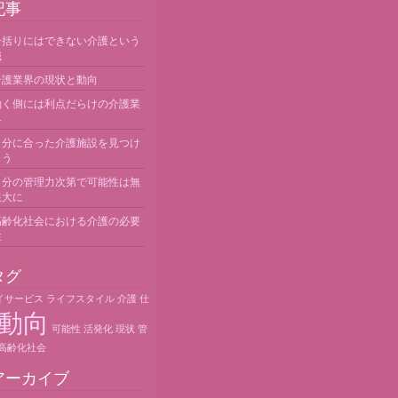
記事
一括りにはできない介護という
職
介護業界の現状と動向
働く側には利点だらけの介護業
界
自分に合った介護施設を見つけ
よう
自分の管理力次第で可能性は無
限大に
高齢化社会における介護の必要
性
タグ
イサービス
ライフスタイル
介護
仕
動向
可能性
活発化
現状
管
高齢化社会
アーカイブ