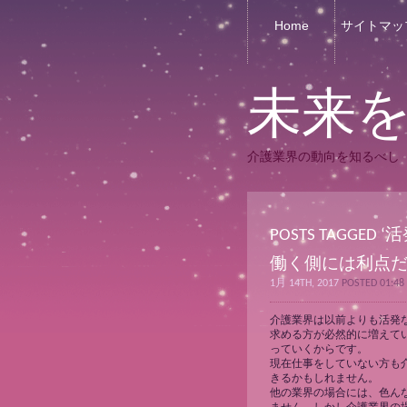
Home
サイトマッ
未来
介護業界の動向を知るべし
POSTS TAGGED ‘
働く側には利点
1月 14TH, 2017
POSTED 01:48
介護業界は以前よりも活発
求める方が必然的に増えて
っていくからです。
現在仕事をしていない方も
きるかもしれません。
他の業界の場合には、色ん