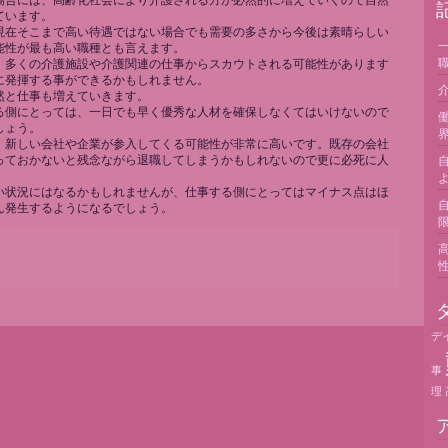
場合には、高齢化社会により介護される方が必然的に増えていくので自然
け
ています。
の
現在そこまで高い待遇ではない場合でも需要の多さから今後は素晴らしい
介
能性が最も高い職種とも言えます。
護
、多くの介護施設や介護関連の仕事からスカウトされる可能性があります
業
に発揮する事ができるかもしれません。
界
然と仕事も増えていきます。
は
る側にとっては、一日でも早く優秀な人材を確保しなくてはいけないので
しょう。
、新しい会社や企業が参入してくる可能性が非常に高いです。既存の会社
っておかないと残念ながら退職してしまうかもしれないので更に必死に人
。
い状況にはなるかもしれませんが、仕事する側にとってはマイナス点はほ
ん発生するようになるでしょう。
デ
事
理