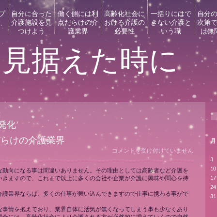
プ
自分に合った
働く側には利
高齢化社会に
一括りにはで
自分
介護施設を見
点だらけの介
おける介護の
きない介護と
次第
つけよう
護業界
必要性
いう職
は無
を見据えた時に
活発化’
だらけの介護業界
月
働
コメントを受け付けていません
く
3
側
10
な動向になる事は間違いありません。その理由としては高齢者など介護を
に
17
いきますので、これまで以上に多くの会社や企業が介護に興味や関心を持
は
24
利
介護業界ならば、多くの仕事が舞い込んできますので仕事に携わる事がで
31
点
だ
な事情を抱えており、業界自体に活気が無くなってしまう事も少なくあり
ら